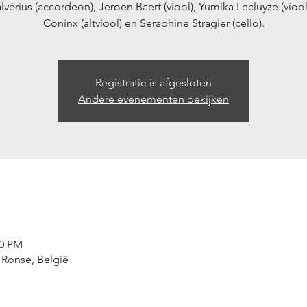
lvérius (accordeon), Jeroen Baert (viool), Yumika Lecluyze (viool
Coninx (altviool) en Seraphine Stragier (cello).
Registratie is afgesloten
Andere evenementen bekijken
00 PM
 Ronse, België