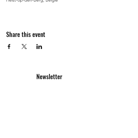
Heist-op-den-Berg, België
Share this event
Newsletter
Registration form
Send