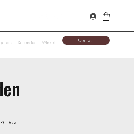
Contact
genda
Recensies
Winkel
den
WZC ihkv