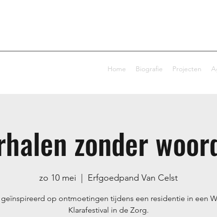
Home
Biografie
Projecten
A
rhalen zonder woor
zo 10 mei
  |  
Erfgoedpand Van Celst
geïnspireerd op ontmoetingen tijdens een residentie in een 
Klarafestival in de Zorg.