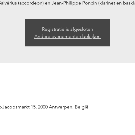
Salvérius (accordeon) en Jean-Philippe Poncin (klarinet en baskla
Registratie is afgesloten
Andere evenementen bekijken
t-Jacobsmarkt 15, 2000 Antwerpen, België