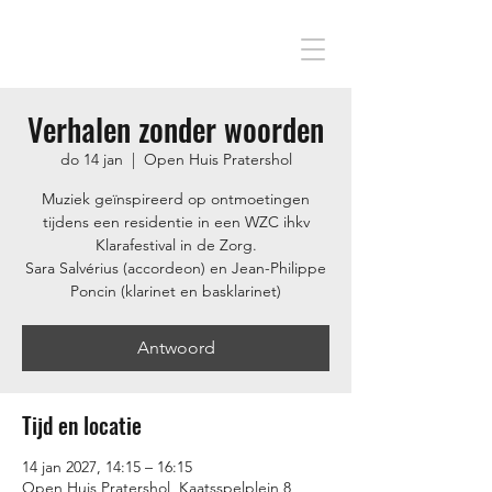
Verhalen zonder woorden
do 14 jan
  |  
Open Huis Pratershol
Muziek geïnspireerd op ontmoetingen
tijdens een residentie in een WZC ihkv
Klarafestival in de Zorg.
Sara Salvérius (accordeon) en Jean-Philippe
Poncin (klarinet en basklarinet)
Antwoord
Tijd en locatie
14 jan 2027, 14:15 – 16:15
Open Huis Pratershol, Kaatsspelplein 8,