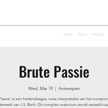
Home
About
Projects
Brute Passie
Wed, Mar 19
  |  
Antwerpen
 Passie’ is een hedendaagse, ruwe interpretatie van het oorspron
erwerk van J.S. Bach. Dit complex oratorium wordt vertaald na