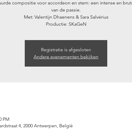
uurde compositie voor accordeon en stem: een intense en brute
van de passie.
Met: Valentijn Dhaenens & Sara Salvérius
Productie: SKaGeN
Registratie is afgesloten
Andere evenementen bekijken
00 PM
rdstraat 4, 2000 Antwerpen, België