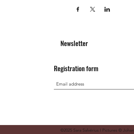
Newsletter
Registration form
©2025 Sara Salvérius I Pictures © Joha