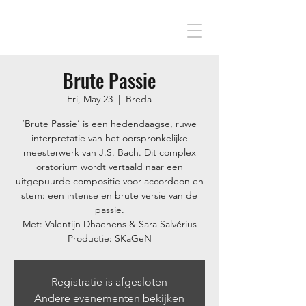
Brute Passie
Fri, May 23
  |  
Breda
‘Brute Passie’ is een hedendaagse, ruwe
interpretatie van het oorspronkelijke
meesterwerk van J.S. Bach. Dit complex
oratorium wordt vertaald naar een
uitgepuurde compositie voor accordeon en
stem: een intense en brute versie van de
passie.
Met: Valentijn Dhaenens & Sara Salvérius
Productie: SKaGeN
Registratie is afgesloten
Andere evenementen bekijken