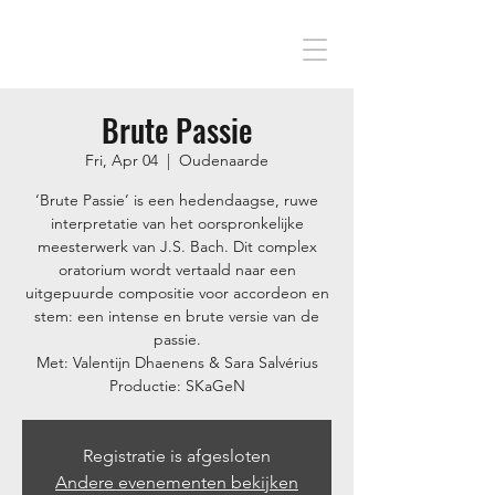
Brute Passie
Fri, Apr 04
  |  
Oudenaarde
‘Brute Passie’ is een hedendaagse, ruwe
interpretatie van het oorspronkelijke
meesterwerk van J.S. Bach. Dit complex
oratorium wordt vertaald naar een
uitgepuurde compositie voor accordeon en
stem: een intense en brute versie van de
passie.
Met: Valentijn Dhaenens & Sara Salvérius
Productie: SKaGeN
Registratie is afgesloten
Andere evenementen bekijken