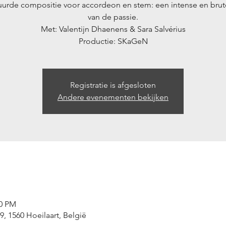
uurde compositie voor accordeon en stem: een intense en brute
van de passie.
Met: Valentijn Dhaenens & Sara Salvérius
Productie: SKaGeN
Registratie is afgesloten
Andere evenementen bekijken
00 PM
, 1560 Hoeilaart, België