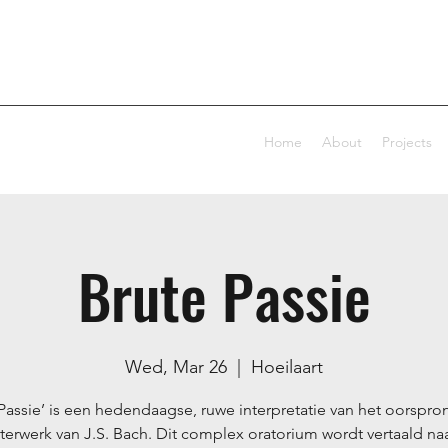
Home
About
Projects
Brute Passie
Wed, Mar 26
  |  
Hoeilaart
 Passie’ is een hedendaagse, ruwe interpretatie van het oorspron
erwerk van J.S. Bach. Dit complex oratorium wordt vertaald na