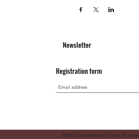
Newsletter
Registration form
©2025 Sara Salvérius I Pictures © Joha