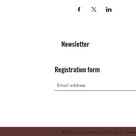
Newsletter
Registration form
©2025 Sara Salvérius I Pictures © Joha