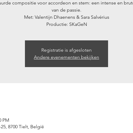
uurde compositie voor accordeon en stem: een intense en brute
van de passie.
Met: Valentijn Dhaenens & Sara Salvérius
Productie: SKaGeN
Registratie is afgesloten
Andere evenementen bekijken
00 PM
-25, 8700 Tielt, België