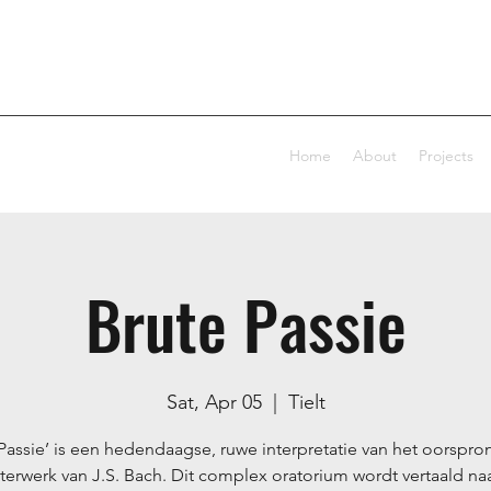
Home
About
Projects
Brute Passie
Sat, Apr 05
  |  
Tielt
 Passie’ is een hedendaagse, ruwe interpretatie van het oorspron
erwerk van J.S. Bach. Dit complex oratorium wordt vertaald na