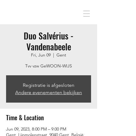
Duo Salvérius -
Vandenabeele
Fri, Jun 09
  |  
Gent
Tvv vzw GeWOON-WIJS
Registratie is afgesloten
Andere evenementen bekijken
Time & Location
Jun 09, 2023, 8:00 PM – 9:00 PM
Gent, Lijnmolenstraat, 9040 Gent, België