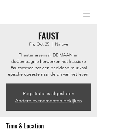
FAUST
Fri, Oct 25
  |  
Ninove
Theater arsenaal, DE MAAN en
deCompagnie herwerken het klassieke
Faustverhaal tot een beeldend muzikaal
epische queeste naar de zin van het leven.
Registratie is afgesloten
Andere evenementen bekijken
Time & Location