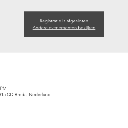
Registratie is afgesloten
Andere evenementen bekijken
0 PM
4815 CD Breda, Nederland