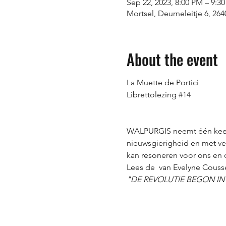
Sep 22, 2023, 8:00 PM – 9:3
Mortsel, Deurneleitje 6, 264
About the event
La Muette de Portici 

Librettolezing 
#14
WALPURGIS neemt één keer o
nieuwsgierigheid en met vee
kan resoneren voor ons en o
Lees de 
 van Evelyne Cousse
"DE REVOLUTIE BEGON IN