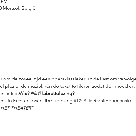
0 PM
0 Mortsel, België
m de zoveel tijd een operaklassieker uit de kast om vervolgen
l plezier de muziek van de tekst te fileren zodat de inhoud e
nze tijd.
Wie? Wat? Librettolezing?
ns in Etcetera over Librettolezing 
#12
: Silla Rivisited.
recensie
 HET THEATER"