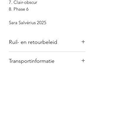
7. Clair-obscur
8. Phase 6
Sara Salvérius 2025
Ruil- en retourbeleid
Verkochte cd's worden niet geruild.
Transportinformatie
Bestellingen worden binnen 3 tot 5
werkdagen verstuurd met de post.
Newsletter
Registration form