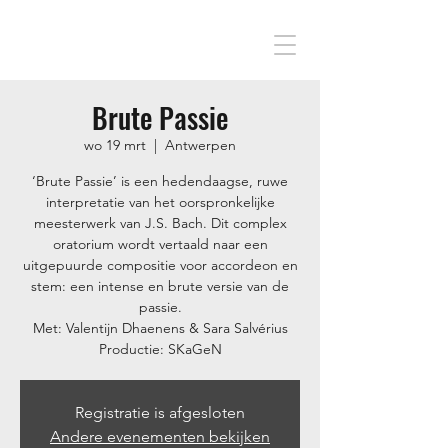
Brute Passie
wo 19 mrt
  |  
Antwerpen
‘Brute Passie’ is een hedendaagse, ruwe
interpretatie van het oorspronkelijke
meesterwerk van J.S. Bach. Dit complex
oratorium wordt vertaald naar een
uitgepuurde compositie voor accordeon en
stem: een intense en brute versie van de
passie.
Met: Valentijn Dhaenens & Sara Salvérius
Productie: SKaGeN
Registratie is afgesloten
Andere evenementen bekijken