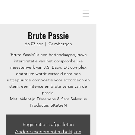
Brute Passie
do 03 apr
  |  
Grimbergen
‘Brute Passie’ is een hedendaagse, ruwe
interpretatie van het oorspronkelijke
meesterwerk van J.S. Bach. Dit complex
oratorium wordt vertaald naar een
uitgepuurde compositie voor accordeon en
stem: een intense en brute versie van de
passie.
Met: Valentijn Dhaenens & Sara Salvérius
Productie: SKaGeN
Registratie is afgesloten
Andere evenementen bekijken