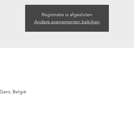
Registratie is afgesloten
Andere evenementen bekijken
 Gent, België