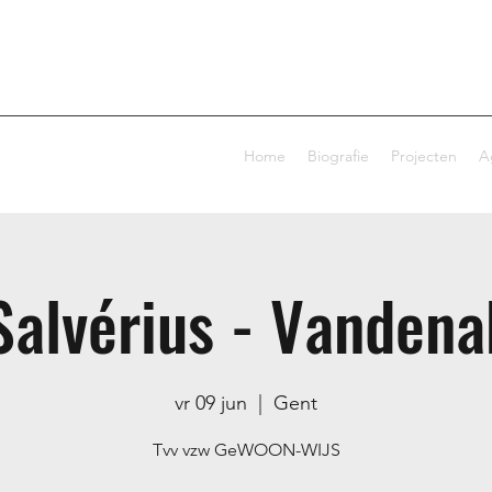
Home
Biografie
Projecten
A
Salvérius - Vandena
vr 09 jun
  |  
Gent
Tvv vzw GeWOON-WIJS