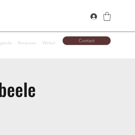
Contact
genda
Recensies
Winkel
beele