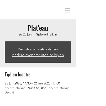
Plat'eau
zo 25 jun
  |  
Spiere-Helkijn
Registratie is afgesloten
Andere evenementen bekijken
Tijd en locatie
25 jun 2023, 14:30 – 26 jun 2023, 17:00
Spiere-Helkijn, N353 83, 8587 Spiere-Helkijn,
België