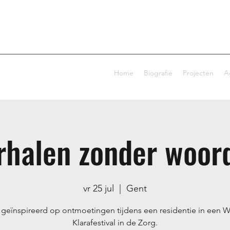
Home
Biografie
Projecten
A
rhalen zonder woor
vr 25 jul
  |  
Gent
geïnspireerd op ontmoetingen tijdens een residentie in een 
Klarafestival in de Zorg.