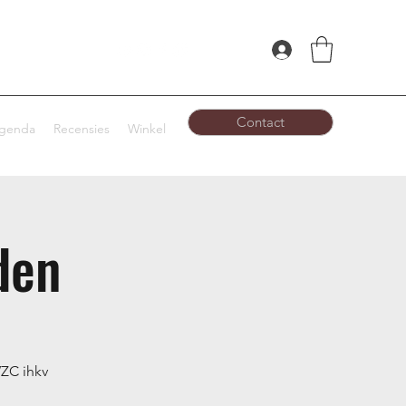
Contact
genda
Recensies
Winkel
den
WZC ihkv