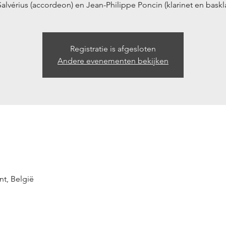
Salvérius (accordeon) en Jean-Philippe Poncin (klarinet en baskla
Registratie is afgesloten
Andere evenementen bekijken
nt, België