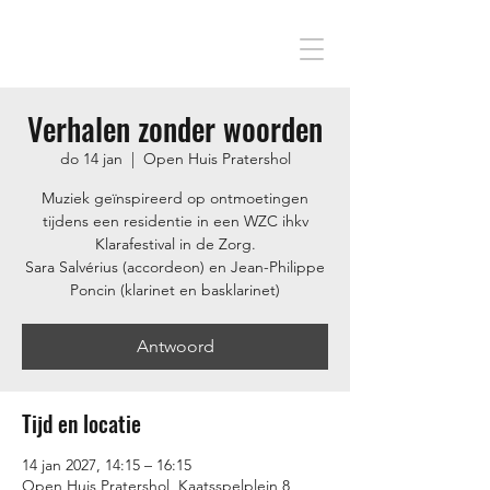
Verhalen zonder woorden
do 14 jan
  |  
Open Huis Pratershol
Muziek geïnspireerd op ontmoetingen
tijdens een residentie in een WZC ihkv
Klarafestival in de Zorg.
Sara Salvérius (accordeon) en Jean-Philippe
Poncin (klarinet en basklarinet)
Antwoord
Tijd en locatie
14 jan 2027, 14:15 – 16:15
Open Huis Pratershol, Kaatsspelplein 8,